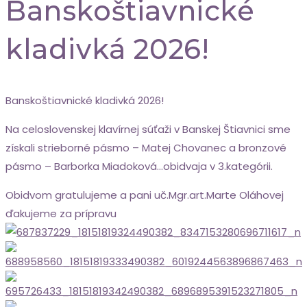
Banskoštiavnické
kladivká 2026!
Banskoštiavnické kladivká 2026!
Na celoslovenskej klavírnej súťaži v Banskej Štiavnici sme
získali strieborné pásmo – Matej Chovanec a bronzové
pásmo – Barborka Miadoková…obidvaja v 3.kategórii.
Obidvom gratulujeme a pani uč.Mgr.art.Marte Oláhovej
ďakujeme za prípravu