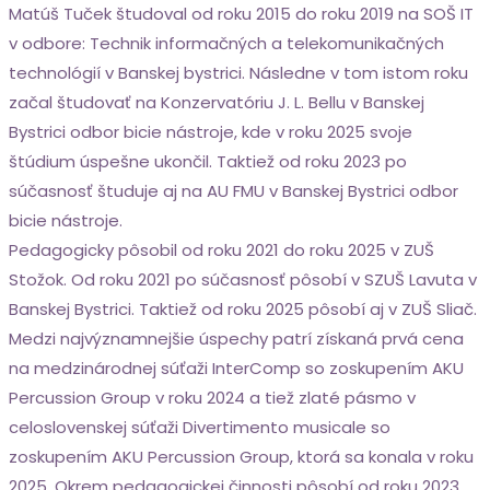
Matúš Tuček študoval od roku 2015 do roku 2019 na SOŠ IT
v odbore: Technik informačných a telekomunikačných
technológií v Banskej bystrici. Následne v tom istom roku
začal študovať na Konzervatóriu J. L. Bellu v Banskej
Bystrici odbor bicie nástroje, kde v roku 2025 svoje
štúdium úspešne ukončil. Taktiež od roku 2023 po
súčasnosť študuje aj na AU FMU v Banskej Bystrici odbor
bicie nástroje.
Pedagogicky pôsobil od roku 2021 do roku 2025 v ZUŠ
Stožok. Od roku 2021 po súčasnosť pôsobí v SZUŠ Lavuta v
Banskej Bystrici. Taktiež od roku 2025 pôsobí aj v ZUŠ Sliač.
Medzi najvýznamnejšie úspechy patrí získaná prvá cena
na medzinárodnej súťaži InterComp so zoskupením AKU
Percussion Group v roku 2024 a tiež zlaté pásmo v
celoslovenskej súťaži Divertimento musicale so
zoskupením AKU Percussion Group, ktorá sa konala v roku
2025. Okrem pedagogickej činnosti pôsobí od roku 2023