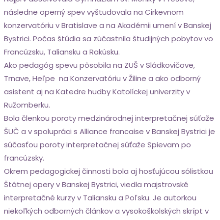
následne operný spev vyštudovala na Cirkevnom
konzervatóriu v Bratislave a na Akadémii umení v Banskej
Bystrici. Počas štúdia sa zúčastnila študijných pobytov vo
Francúzsku, Taliansku a Rakúsku.
Ako pedagóg spevu pôsobila na ZUŠ v Sládkovičove,
Trnave, Heľpe na Konzervatóriu v Žiline a ako odborný
asistent aj na Katedre hudby Katolíckej univerzity v
Ružomberku.
Bola členkou poroty medzinárodnej interpretačnej súťaže
ŠUČ a v spolupráci s Alliance francaise v Banskej Bystrici je
súčasťou poroty interpretačnej súťaže Spievam po
francúzsky.
Okrem pedagogickej činnosti bola aj hosťujúcou sólistkou
Štátnej opery v Banskej Bystrici, viedla majstrovské
interpretačné kurzy v Taliansku a Poľsku. Je autorkou
niekoľkých odborných článkov a vysokoškolských skrípt v