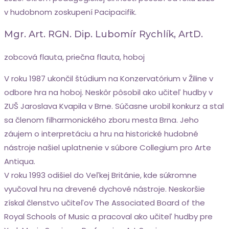
v hudobnom zoskupení Pacipacifik.
Mgr. Art. RGN. Dip. Lubomír Rychlík, ArtD.
zobcová flauta, priečna flauta, hoboj
V roku 1987 ukončil štúdium na Konzervatórium v Žiline v
odbore hra na hoboj. Neskôr pôsobil ako učiteľ hudby v
ZUŠ Jaroslava Kvapila v Brne. Súčasne urobil konkurz a stal
sa členom filharmonického zboru mesta Brna. Jeho
záujem o interpretáciu a hru na historické hudobné
nástroje našiel uplatnenie v súbore Collegium pro Arte
Antiqua.
V roku 1993 odišiel do Veľkej Británie, kde súkromne
vyučoval hru na drevené dychové nástroje. Neskoršie
získal členstvo učiteľov The Associated Board of the
Royal Schools of Music a pracoval ako učiteľ hudby pre