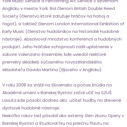
York Music Service a Performing Art Service v severnom
Anglicku v meste York. Bol členom British Double Reed
Society (členstvo ktoré združuje hráčov na hoboj a
fagot), a taktiež členom London International Exhibition of
Early Music (členstvo hudobníkov na historické hudobné
nástroje). Absolvoval množstvo konferencií a hudobných
podujatí. Jeho hráčske schopnosti našli uplatnenie v
súbore Valenzano Ensemble, kde uviedol niektoré
premiéry skladieb súčasného novozélandského
skladateľa Davida Martina (žijúceho v Anglicku).
V roku 2008 sa vrátil na Slovensko a počas štúdia na
Akadémii umení v Banskej Bystrici začal učiť na SZUŠ
Lavuta kde pôsobí dodnes ako učiteľ hudby na drevené
dychové hudobné nástroje.
Niekoľko rokov tiež pôsobil ako externý člen zboru Opery v
Banskej Bystrici a študoval hru na priečnu flautu na