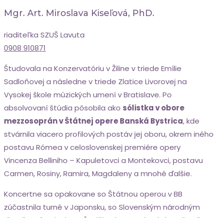
Mgr. Art. Miroslava Kiseľová, PhD.
riaditeľka SZUŠ Lavuta
0908 910871
Študovala na Konzervatóriu v Žiline v triede Emílie
Sadloňovej a následne v triede Zlatice Livorovej na
Vysokej škole múzických umení v Bratislave. Po
absolvovaní štúdia pôsobila ako
sólistka v obore
mezzosoprán v Štátnej opere Banská Bystrica
, kde
stvárnila viacero profilových postáv jej oboru, okrem iného
postavu Rómea v celoslovenskej premiére opery
Vincenza Belliniho – Kapuletovci a Montekovci, postavu
Carmen, Rosiny, Ramira, Magdaleny a mnohé ďalšie.
Koncertne sa opakovane so Štátnou operou v BB
zúčastnila turné v Japonsku, so Slovenským národným