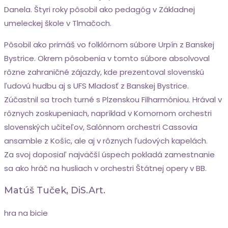
Danela. Štyri roky pôsobil ako pedagóg v Základnej
umeleckej škole v Tlmačoch.
Pôsobil ako primáš vo folklórnom súbore Urpín z Banskej
Bystrice. Okrem pôsobenia v tomto súbore absolvoval
rôzne zahraničné zájazdy, kde prezentoval slovenskú
ľudovú hudbu aj s UFS Mladosť z Banskej Bystrice.
Zúčastnil sa troch turné s Plzenskou Filharmóniou. Hrával v
rôznych zoskupeniach, napríklad v Komornom orchestri
slovenských učiteľov, Salónnom orchestri Cassovia
ansamble z Košíc, ale aj v rôznych ľudových kapelách.
Za svoj doposiaľ najväčší úspech pokladá zamestnanie
sa ako hráč na husliach v orchestri Štátnej opery v BB.
Matúš Tuček, DiS.art.
hra na bicie