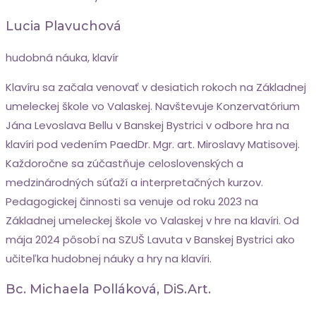
Lucia Plavuchová
hudobná náuka, klavír
Klavíru sa začala venovať v desiatich rokoch na Základnej
umeleckej škole vo Valaskej. Navštevuje Konzervatórium
Jána Levoslava Bellu v Banskej Bystrici v odbore hra na
klavíri pod vedením PaedDr. Mgr. art. Miroslavy Matisovej.
Každoročne sa zúčastňuje celoslovenských a
medzinárodných súťaží a interpretačných kurzov.
Pedagogickej činnosti sa venuje od roku 2023 na
Základnej umeleckej škole vo Valaskej v hre na klavíri. Od
mája 2024 pôsobí na SZUŠ Lavuta v Banskej Bystrici ako
učiteľka hudobnej náuky a hry na klavíri.
Bc. Michaela Polláková, DiS.art.