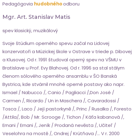
Pedagógovia
hudobného
odboru
Mgr. Art. Stanislav Matis
spev klasický, muzikálový
Svoje štúdium operného spevu začal na Lidovej
konzervatoři a Múzickej škole v Ostrave v triede p. Dibovej
a Klusovej. Od r. 1991 študoval operný spev na VŠMU v
Bratislave u Prof. Evy Blahovej. Od r. 1996 sa stal stálym
členom sólového operného ansamblu v ŠO Banská
Bystrica, kde stvárnil mnohé operné postavy ako napr.
Ismael / Nabucco /, Canio / Pagliacci /,Don José /
Carmen /, Ricardo / Un in Maschera /, Cavaradossi /
Tosca /, Laco / Její pastorkyně /, Princ / Rusalka /, Foresto
/Attila/, Bob / Mr. Scrooge /, Tichon / Káťa kabanová /,
Ernani / Ernani /, Jeník / Prodaná nevěsta /, Učiteľ /
Veselohra na mostě /, Ondrej / Krútňava /… V r. 2000