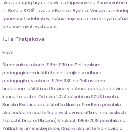
ako pedagóg hry na klavíri a dirigovania na Konzervatóriu
J.L.Bellu a SZUŠ Lavuta v Banskej Bystrici. Venuje sa mladej
generácii hudobníkov, zúčastňuje sa s nimi rôznych súťaží
a koncertných vystúpení.
Iulia Tretjakova
klavír
Študovala v rokoch 1985-1990 na Poltavskom
pedagogickom inštitúte na Ukrajine v odbore
pedagogika, v rokoch 1976-1980 na Poltavskom
hudobnom učilišti na Ukrajine v odbore pedagóg klavíra a
koncertmajster. Od roku 2024 pôsobí na SZUŠ Lavuta,
Banská Bystrica ako učiteľka klavíra. Predtým pôsobila
ako hudobná riaditeľka a vychovávateľka v materských
školách( Dnipro, Ukrajina).V rokoch 1999-2018 pôsobila na
Základnej umeleckej škole, Dnipro ako učiteľka klavíra a