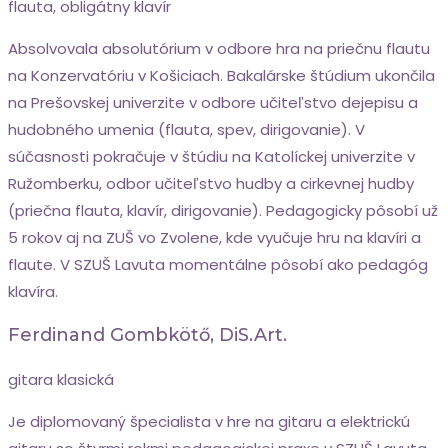
flauta, obligátny klavír
Absolvovala absolutórium v odbore hra na priečnu flautu
na Konzervatóriu v Košiciach. Bakalárske štúdium ukončila
na Prešovskej univerzite v odbore učiteľstvo dejepisu a
hudobného umenia (flauta, spev, dirigovanie). V
súčasnosti pokračuje v štúdiu na Katolíckej univerzite v
Ružomberku, odbor učiteľstvo hudby a cirkevnej hudby
(priečna flauta, klavír, dirigovanie). Pedagogicky pôsobí už
5 rokov aj na ZUŠ vo Zvolene, kde vyučuje hru na klavíri a
flaute. V SZUŠ Lavuta momentálne pôsobí ako pedagóg
klavíra.
Ferdinand Gombkötő, DiS.art.
gitara klasická
Je diplomovaný špecialista v hre na gitaru a elektrickú