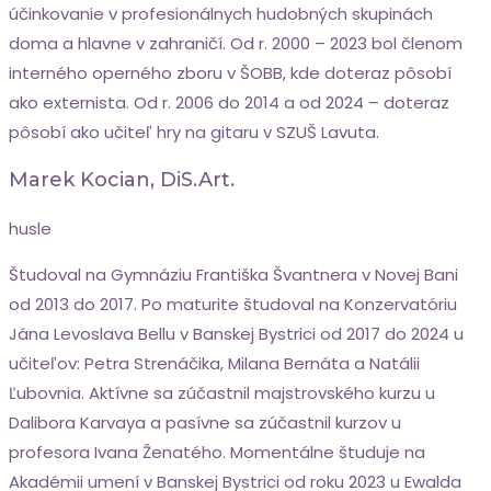
účinkovanie v profesionálnych hudobných skupinách
doma a hlavne v zahraničí. Od r. 2000 – 2023 bol členom
interného operného zboru v ŠOBB, kde doteraz pôsobí
ako externista. Od r. 2006 do 2014 a od 2024 – doteraz
pôsobí ako učiteľ hry na gitaru v SZUŠ Lavuta.
Marek Kocian, DiS.art.
husle
Študoval na Gymnáziu Františka Švantnera v Novej Bani
od 2013 do 2017. Po maturite študoval na Konzervatóriu
Jána Levoslava Bellu v Banskej Bystrici od 2017 do 2024 u
učiteľov: Petra Strenáčika, Milana Bernáta a Natálii
Ľubovnia. Aktívne sa zúčastnil majstrovského kurzu u
Dalibora Karvaya a pasívne sa zúčastnil kurzov u
profesora Ivana Ženatého. Momentálne študuje na
Akadémii umení v Banskej Bystrici od roku 2023 u Ewalda