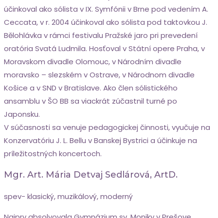
účinkoval ako sólista v IX. Symfónii v Brne pod vedením A.
Ceccata, v r. 2004 účinkoval ako sólista pod taktovkou J.
Bělohlávka v rámci festivalu Pražské jaro pri prevedení
oratória Svatá Ludmila. Hosťoval v Státní opere Praha, v
Moravskom divadle Olomouc, v Národním divadle
moravsko – slezském v Ostrave, v Národnom divadle
Košice a v SND v Bratislave. Ako člen sólistického
ansamblu v ŠO BB sa viackrát zúčastnil turné po
Japonsku.
V súčasnosti sa venuje pedagogickej činnosti, vyučuje na
Konzervatóriu J. L. Bellu v Banskej Bystrici a účinkuje na
príležitostných koncertoch.
Mgr. Art. Mária Detvaj Sedlárová, ArtD.
spev- klasický, muzikálový, moderný
Najprv absolvovala Gymnázium sv. Moniky v Prešove,