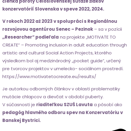
členka poroty Celoslovenskej súťaže žiakov
konzervatórií Slovenska v speve 2022, 2024.
V rokoch 2022 až 2023 v spolupráci s Regionálnou
rozvojovou agentúrou
Senec – Pezinok
– sa v pozícii
,,Researcher“ podieľala
na projekte „MOTIVATE TO
CREATE“ – Promoting inclusion in adult education through
artistic and cultural Social Action Projects, ktorého
výsledkom bol aj medzinárodný ,,pocket guide”, určený
pre tvorcov projektov v umelecko- sociálnom prostredí.
https://www.motivatetocreate.eu/results/
Je autorkou odborných článkov v oblasti problematiky
mutácie chlapcov a dievčat v období puberty.
V súčasnosti je
riaditeľkou SZUŠ Lavuta
a pôsobí ako
pedagóg hlavného
odboru spev na Konzervatóriu v
Banskej Bystrici.