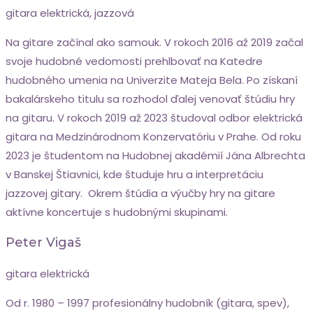
gitara elektrická, jazzová
Na gitare začínal ako samouk. V rokoch 2016 až 2019 začal
svoje hudobné vedomosti prehlbovať na Katedre
hudobného umenia na Univerzite Mateja Bela. Po získaní
bakalárskeho titulu sa rozhodol ďalej venovať štúdiu hry
na gitaru. V rokoch 2019 až 2023 študoval odbor elektrická
gitara na Medzinárodnom Konzervatóriu v Prahe. Od roku
2023 je študentom na Hudobnej akadémií Jána Albrechta
v Banskej Štiavnici, kde študuje hru a interpretáciu
jazzovej gitary. Okrem štúdia a výučby hry na gitare
aktívne koncertuje s hudobnými skupinami.
Peter Vigaš
gitara elektrická
Od r. 1980 – 1997 profesionálny hudobník (gitara, spev),