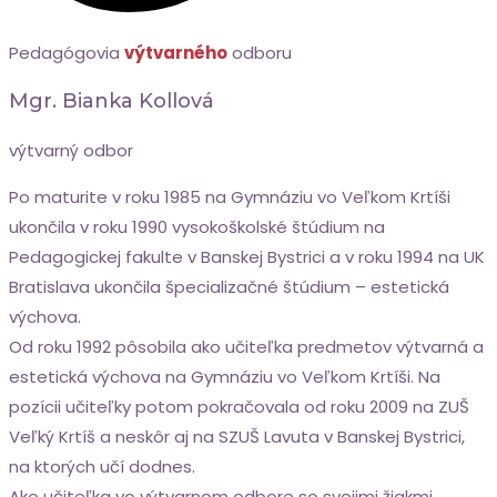
Pedagógovia
výtvarného
odboru
Mgr. Bianka Kollová
výtvarný odbor
Po maturite v roku 1985 na Gymnáziu vo Veľkom Krtíši
ukončila v roku 1990 vysokoškolské štúdium na
Pedagogickej fakulte v Banskej Bystrici a v roku 1994 na UK
Bratislava ukončila špecializačné štúdium – estetická
výchova.
Od roku 1992 pôsobila ako učiteľka predmetov výtvarná a
estetická výchova na Gymnáziu vo Veľkom Krtíši. Na
pozícii učiteľky potom pokračovala od roku 2009 na ZUŠ
Veľký Krtíš a neskôr aj na SZUŠ Lavuta v Banskej Bystrici,
na ktorých učí dodnes.
Ako učiteľka vo výtvarnom odbore so svojimi žiakmi