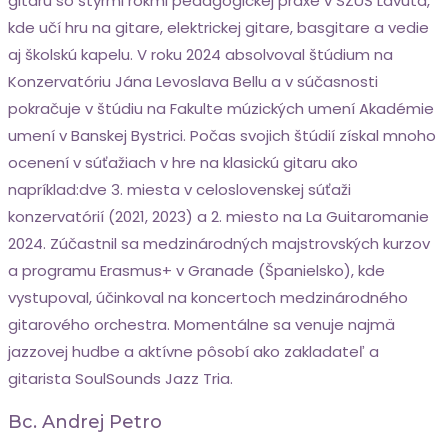
gitaru so štyrmi rokmi pedagogickej praxe v SZUŠ Lavuta,
kde učí hru na gitare, elektrickej gitare, basgitare a vedie
aj školskú kapelu. V roku 2024 absolvoval štúdium na
Konzervatóriu Jána Levoslava Bellu a v súčasnosti
pokračuje v štúdiu na Fakulte múzických umení Akadémie
umení v Banskej Bystrici. Počas svojich štúdií získal mnoho
ocenení v súťažiach v hre na klasickú gitaru ako
napríklad:dve 3. miesta v celoslovenskej súťaži
konzervatórií (2021, 2023) a 2. miesto na La Guitaromanie
2024. Zúčastnil sa medzinárodných majstrovských kurzov
a programu Erasmus+ v Granade (Španielsko), kde
vystupoval, účinkoval na koncertoch medzinárodného
gitarového orchestra. Momentálne sa venuje najmä
jazzovej hudbe a aktívne pôsobí ako zakladateľ a
gitarista SoulSounds Jazz Tria.
Bc. Andrej Petro