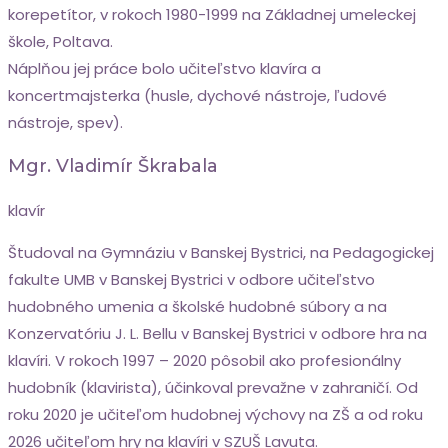
korepetítor, v rokoch 1980-1999 na Základnej umeleckej
škole, Poltava.
Náplňou jej práce bolo učiteľstvo klavíra a
koncertmajsterka (husle, dychové nástroje, ľudové
nástroje, spev).
Mgr. Vladimír Škrabala
klavír
Študoval na Gymnáziu v Banskej Bystrici, na Pedagogickej
fakulte UMB v Banskej Bystrici v odbore učiteľstvo
hudobného umenia a školské hudobné súbory a na
Konzervatóriu J. L. Bellu v Banskej Bystrici v odbore hra na
klavíri. V rokoch 1997 – 2020 pôsobil ako profesionálny
hudobník (klavirista), účinkoval prevažne v zahraničí. Od
roku 2020 je učiteľom hudobnej výchovy na ZŠ a od roku
2026 učiteľom hry na klavíri v SZUŠ Lavuta.