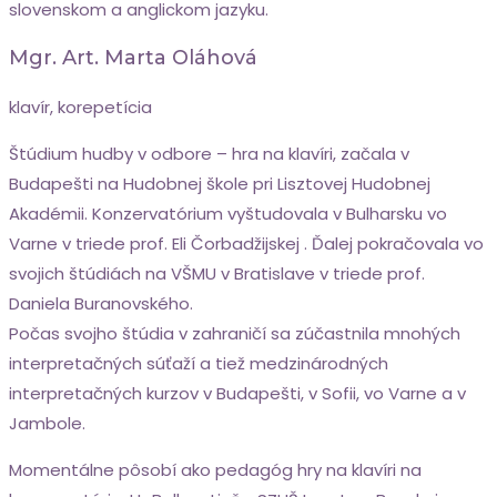
slovenskom a anglickom jazyku.
Mgr. Art. Marta Oláhová
klavír, korepetícia
Štúdium hudby v odbore – hra na klavíri, začala v
Budapešti na Hudobnej škole pri Lisztovej Hudobnej
Akadémii. Konzervatórium vyštudovala v Bulharsku vo
Varne v triede prof. Eli Čorbadžijskej . Ďalej pokračovala vo
svojich štúdiách na VŠMU v Bratislave v triede prof.
Daniela Buranovského.
Počas svojho štúdia v zahraničí sa zúčastnila mnohých
interpretačných súťaží a tiež medzinárodných
interpretačných kurzov v Budapešti, v Sofii, vo Varne a v
Jambole.
Momentálne pôsobí ako pedagóg hry na klavíri na