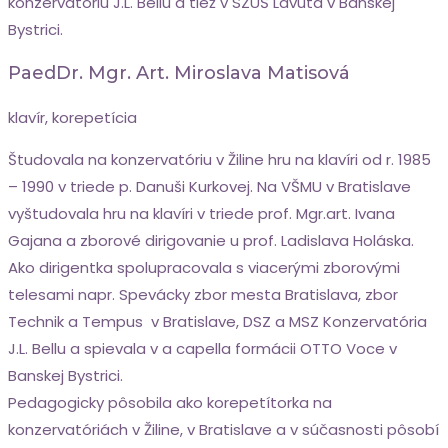
konzervatóriu J.L. Bellu a tiež v SZUŠ Lavuta v Banskej
Bystrici.
PaedDr. Mgr. Art. Miroslava Matisová
klavír, korepetícia
Študovala na konzervatóriu v Žiline hru na klavíri od r. 1985
– 1990 v triede p. Danuši Kurkovej. Na VŠMU v Bratislave
vyštudovala hru na klavíri v triede prof. Mgr.art. Ivana
Gajana a zborové dirigovanie u prof. Ladislava Holáska.
Ako dirigentka spolupracovala s viacerými zborovými
telesami napr. Spevácky zbor mesta Bratislava, zbor
Technik a Tempus v Bratislave, DSZ a MSZ Konzervatória
J.L. Bellu a spievala v a capella formácii OTTO Voce v
Banskej Bystrici.
Pedagogicky pôsobila ako korepetítorka na
konzervatóriách v Žiline, v Bratislave a v súčasnosti pôsobí