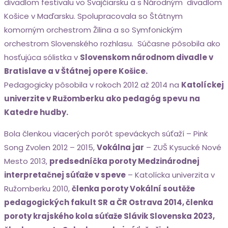
divadlom festivalu vo Švajčiarsku a s Národným divadlom
Košice v Maďarsku. Spolupracovala so Štátnym
komorným orchestrom Žilina a so Symfonickým
orchestrom Slovenského rozhlasu. Súčasne pôsobila ako
hosťujúca sólistka v
Slovenskom
národnom divadle v
Bratislave a v Štátnej opere Košice.
Pedagogicky pôsobila v rokoch 2012 až 2014 na
Katolíckej
univerzite v Ružomberku ako pedagóg spevu na
Katedre hudby.
Bola členkou viacerých porôt speváckych súťaží – Pink
Song Zvolen 2012 – 2015,
Vokálna jar
– ZUŠ Kysucké Nové
Mesto 2013,
predsedníčka poroty Medzinárodnej
interpretačnej súťaže v speve
– Katolícka univerzita v
Ružomberku 2010,
členka poroty Vokální soutěže
pedagogických fakult SR a ČR Ostrava 2014, členka
poroty krajského kola súťaže Slávik Slovenska 2023,