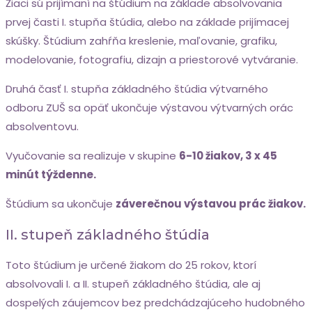
Žiaci sú prijímaní na štúdium na základe absolvovania
prvej časti I. stupňa štúdia, alebo na základe prijímacej
skúšky. Štúdium zahŕňa kreslenie, maľovanie, grafiku,
modelovanie, fotografiu, dizajn a priestorové vytváranie.
Druhá časť I. stupňa základného štúdia výtvarného
odboru ZUŠ sa opäť ukončuje výstavou výtvarných orác
absolventovu.
Vyučovanie sa realizuje v skupine
6-10 žiakov, 3 x 45
minút týždenne.
Štúdium sa ukončuje
záverečnou výstavou prác žiakov.
II. stupeň základného štúdia
Toto štúdium je určené žiakom do 25 rokov, ktorí
absolvovali I. a II. stupeň základného štúdia, ale aj
dospelých záujemcov bez predchádzajúceho hudobného