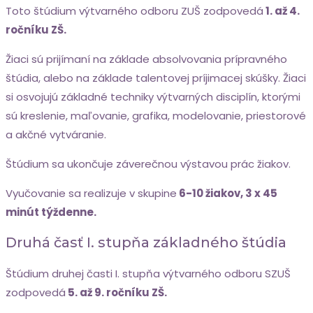
Toto štúdium výtvarného odboru ZUŠ zodpovedá
1. až 4.
ročníku ZŠ.
Žiaci sú prijímaní na základe absolvovania prípravného
štúdia, alebo na základe talentovej príjimacej skúšky. Žiaci
si osvojujú základné techniky výtvarných disciplín, ktorými
sú kreslenie, maľovanie, grafika, modelovanie, priestorové
a akčné vytváranie.
Štúdium sa ukončuje záverečnou výstavou prác žiakov.
Vyučovanie sa realizuje v skupine
6-10 žiakov, 3 x 45
minút týždenne.
Druhá časť I. stupňa základného štúdia
Štúdium druhej časti I. stupňa výtvarného odboru SZUŠ
zodpovedá
5. až 9. ročníku ZŠ.