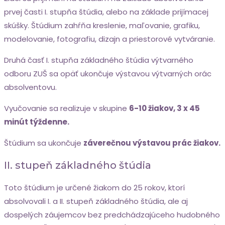
prvej časti I. stupňa štúdia, alebo na základe prijímacej
skúšky. Štúdium zahŕňa kreslenie, maľovanie, grafiku,
modelovanie, fotografiu, dizajn a priestorové vytváranie.
Druhá časť I. stupňa základného štúdia výtvarného
odboru ZUŠ sa opäť ukončuje výstavou výtvarných orác
absolventovu.
Vyučovanie sa realizuje v skupine
6-10 žiakov, 3 x 45
minút týždenne.
Štúdium sa ukončuje
záverečnou výstavou prác žiakov.
II. stupeň základného štúdia
Toto štúdium je určené žiakom do 25 rokov, ktorí
absolvovali I. a II. stupeň základného štúdia, ale aj
dospelých záujemcov bez predchádzajúceho hudobného