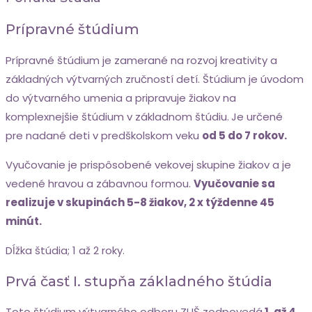
Prípravné štúdium
Prípravné štúdium je zamerané na rozvoj kreativity a
základných výtvarných zručností detí. Štúdium je úvodom
do výtvarného umenia a pripravuje žiakov na
komplexnejšie štúdium v základnom štúdiu.
Je určené
pre nadané deti v predškolskom veku
od 5 do 7 rokov.
Vyučovanie je prispôsobené vekovej skupine žiakov a je
vedené hravou a zábavnou formou.
Vyučovanie sa
realizuje v skupinách 5-8 žiakov, 2 x týždenne 45
minút.
Dĺžka štúdia; 1 až 2 roky.
Prvá časť I. stupňa základného štúdia
Toto štúdium výtvarného odboru ZUŠ zodpovedá
1. až 4.