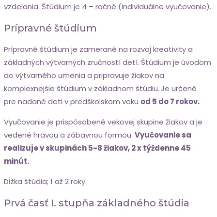
vzdelania. Štúdium je 4 – ročné (individuálne vyučovanie).
Prípravné štúdium
Prípravné štúdium je zamerané na rozvoj kreativity a
základných výtvarných zručností detí. Štúdium je úvodom
do výtvarného umenia a pripravuje žiakov na
komplexnejšie štúdium v základnom štúdiu.
Je určené
pre nadané deti v predškolskom veku
od 5 do 7 rokov.
Vyučovanie je prispôsobené vekovej skupine žiakov a je
vedené hravou a zábavnou formou.
Vyučovanie sa
realizuje v skupinách 5-8 žiakov, 2 x týždenne 45
minút.
Dĺžka štúdia; 1 až 2 roky.
Prvá časť I. stupňa základného štúdia