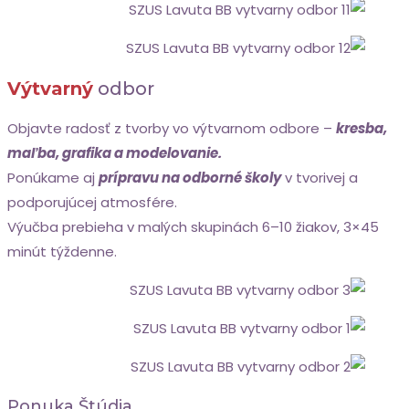
Výtvarný
odbor
Objavte radosť z tvorby vo výtvarnom odbore –
kresba,
maľba, grafika a modelovanie.
Ponúkame aj
prípravu na odborné školy
v tvorivej a
podporujúcej atmosfére.
Výučba prebieha v malých skupinách 6–10 žiakov, 3×45
minút týždenne.
Ponuka Štúdia