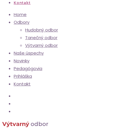
Kontakt
Home
Odbory
Hudobný odbor
Tanečný odbor
Výtvarný odbor
Naše úspechy
Novinky
Pedagógovia
Prihláška
Kontakt
Výtvarný
odbor