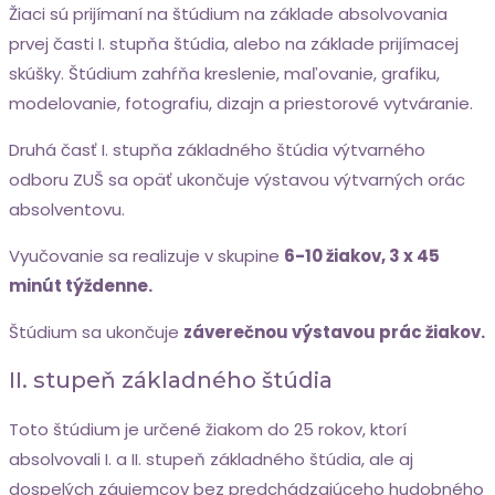
Žiaci sú prijímaní na štúdium na základe absolvovania
prvej časti I. stupňa štúdia, alebo na základe prijímacej
skúšky. Štúdium zahŕňa kreslenie, maľovanie, grafiku,
modelovanie, fotografiu, dizajn a priestorové vytváranie.
Druhá časť I. stupňa základného štúdia výtvarného
odboru ZUŠ sa opäť ukončuje výstavou výtvarných orác
absolventovu.
Vyučovanie sa realizuje v skupine
6-10 žiakov, 3 x 45
minút týždenne.
Štúdium sa ukončuje
záverečnou výstavou prác žiakov.
II. stupeň základného štúdia
Toto štúdium je určené žiakom do 25 rokov, ktorí
absolvovali I. a II. stupeň základného štúdia, ale aj
dospelých záujemcov bez predchádzajúceho hudobného