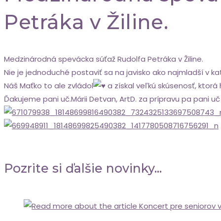
Petráka v Žiline.
Medzinárodná spevácka súťaž Rudolfa Petráka v Žiline.
Nie je jednoduché postaviť sa na javisko ako najmladší v kat
Náš Maťko to ale zvládol
a získal veľkú skúsenosť, ktorá
Ďakujeme pani uč.Márii Detvan, ArtD. za prípravu pa pani uč
Pozrite si ďalšie novinky...