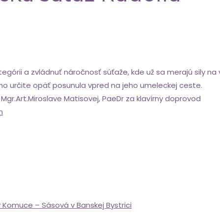
egórii a zvládnuť náročnosť súťaže, kde už sa merajú sily na 
 ho určite opäť posunula vpred na jeho umeleckej ceste.
 Mgr.Art.Miroslave Matisovej, PaeDr za klavírny doprovod