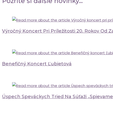
Pozrite si ďalšie novinky...
Výročný Koncert Pri Príležitosti 20. Rokov Od 
28 mája, 2026
Benefičný Koncert Ľubietová
17 novembra, 2025
Úspech Speváckych Tried Na Súťaži ,,Spievame 
15 apríla, 2026