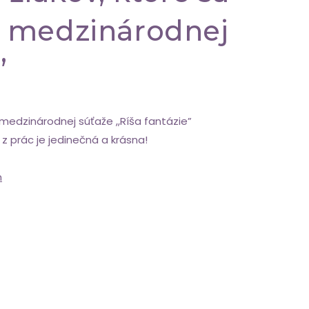
ka medzinárodnej
”
 medzinárodnej súťaže ,,Ríša fantázie”
z prác je jedinečná a krásna!